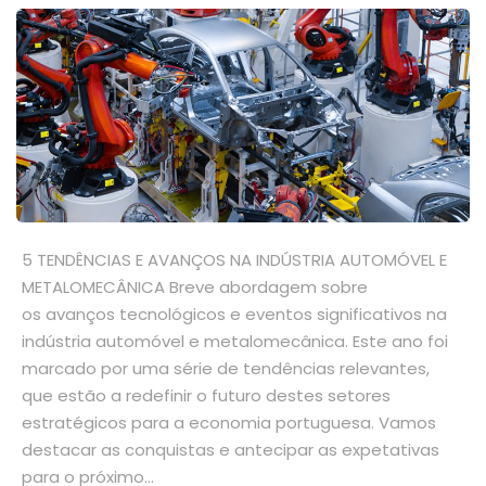
5 TENDÊNCIAS E AVANÇOS NA INDÚSTRIA AUTOMÓVEL E
METALOMECÂNICA Breve abordagem sobre
os avanços tecnológicos e eventos significativos na
indústria automóvel e metalomecânica. Este ano foi
marcado por uma série de tendências relevantes,
que estão a redefinir o futuro destes setores
estratégicos para a economia portuguesa. Vamos
destacar as conquistas e antecipar as expetativas
para o próximo...