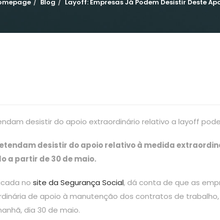
omepage
Blog
Layoff: Empresas Já Podem Desistir Deste Ap
am desistir do apoio extraordinário relativo a layoff podem
tendam desistir do apoio relativo à medida extraordi
 a partir de 30 de maio.
licada no
site da Segurança Social
, dá conta de que as emp
rdinária de apoio à manutenção dos contratos de trabalho
manhã, dia 30 de maio.