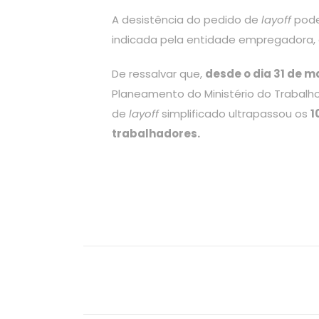
A desistência do pedido de
layoff
pode
indicada pela entidade empregadora, e 
De ressalvar que,
desde o dia 31 de m
Planeamento do Ministério do Trabalho
de
layoff
simplificado ultrapassou os
1
trabalhadores.