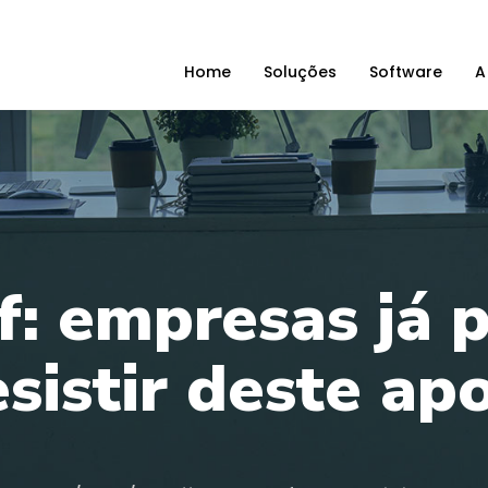
Home
Soluções
Software
A
f: empresas já
sistir deste ap