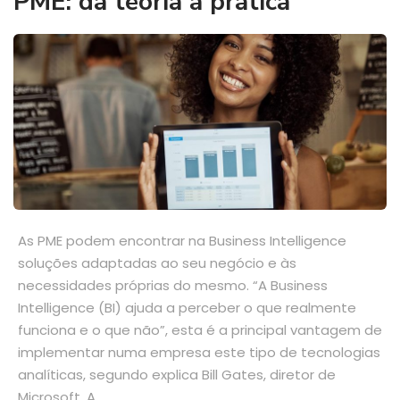
PME: da teoria à prática
As PME podem encontrar na Business Intelligence
soluções adaptadas ao seu negócio e às
necessidades próprias do mesmo. “A Business
Intelligence (BI) ajuda a perceber o que realmente
funciona e o que não”, esta é a principal vantagem de
implementar numa empresa este tipo de tecnologias
analíticas, segundo explica Bill Gates, diretor de
Microsoft. A...