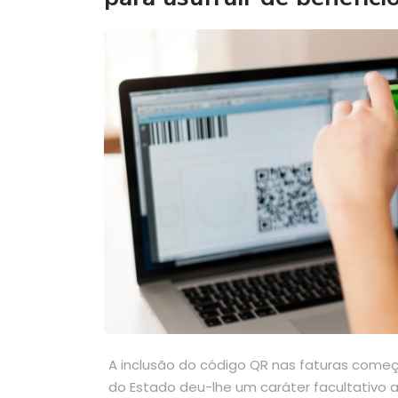
A inclusão do código QR nas faturas começ
do Estado deu-lhe um caráter facultativo