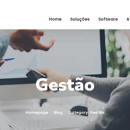
Home
Soluções
Software
A
Gestão
Homepage
Blog
Category: Gestão