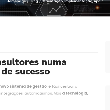
Homepage
Blog
Orientação, Implementação, Apoio
nsultores numa
de sucesso
novo sistema de gestão
, é fácil centrar a
, integrações, automatismos. Mas
a tecnologia,