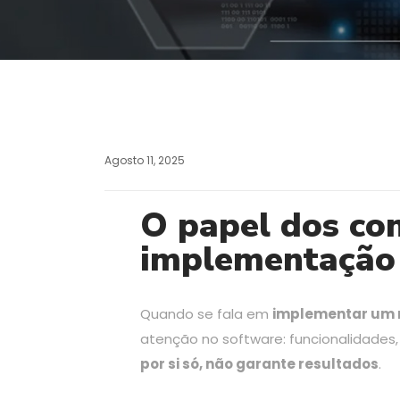
Agosto 11, 2025
O papel dos co
implementação 
Quando se fala em
implementar um 
atenção no software: funcionalidades
por si só, não garante resultados
.