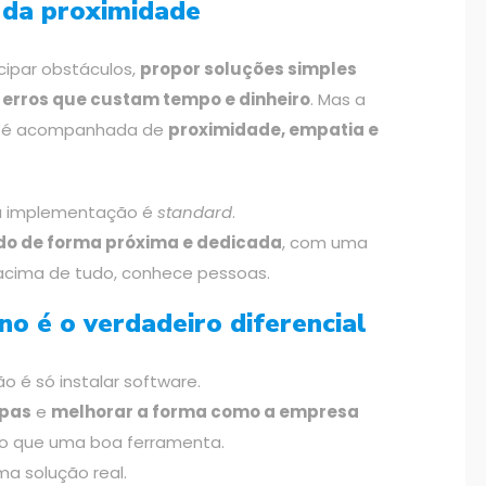
e da proximidade
cipar obstáculos,
propor soluções simples
 erros que custam tempo e dinheiro
. Mas a
do é acompanhada de
proximidade, empatia e
a implementação é
standard
.
o de forma próxima e dedicada
, com uma
acima de tudo, conhece pessoas.
o é o verdadeiro diferencial
 é só instalar software.
ipas
e
melhorar a forma como a empresa
s do que uma boa ferramenta.
a solução real.