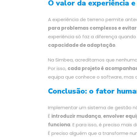
O valor da experiência 
A experiência de terreno permite ante
para problemas complexos e evitar
experiência só faz a diferença quan
capacidade de adaptação
.
Na Simbea, acreditamos que nenhum
Por isso,
cada projeto é acompanhad
equipa que conhece o software, mas 
Conclusão: o fator
human
Implementar um sistema de gestão não
É
introduzir mudança
,
envolver equ
funciona
. E para isso, é preciso mai
É preciso alguém que a transforme num