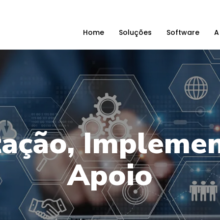
Home
Soluções
Software
A
tação, Implemen
Apoio