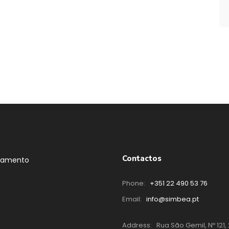
Contactos
tamento
Phone:
+351 22 490 53 76
Email:
info@simbea.pt
Address:
Rua São Gemil, Nº 121, 