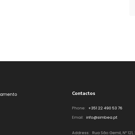
Contactos
tamento
Phone:
+351 22 490 53 76
Email:
info@simbea.pt
Address:
Rua São Gemil, Nº 121, 