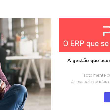
A gestão que aco
Totalmente c
às especificidades d