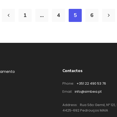
1
…
4
5
6
Contactos
tamento
Phone:
+351 22 490 53 76
Email:
info@simbea.pt
Address:
Rua São Gemil, Nº 121, 
4425-692 Pedrouços MAIA