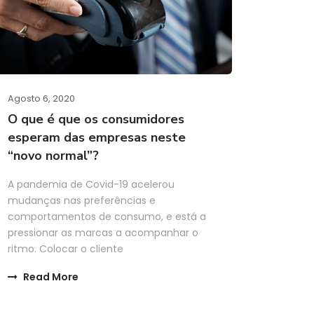
Agosto 6, 2020
O que é que os consumidores
esperam das empresas neste
“novo normal”?
A pandemia de Covid-19 acelerou
mudanças nas preferências e
comportamentos de consumo, e está a
pressionar as marcas a acompanhar o
ritmo. Colocar o cliente
Read More